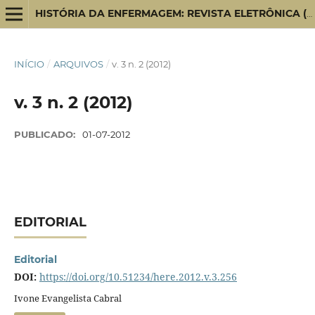
HISTÓRIA DA ENFERMAGEM: REVISTA ELETRÔNICA (HERE)
INÍCIO
/
ARQUIVOS
/
v. 3 n. 2 (2012)
v. 3 n. 2 (2012)
PUBLICADO:
01-07-2012
EDITORIAL
Editorial
DOI:
https://doi.org/10.51234/here.2012.v.3.256
Ivone Evangelista Cabral