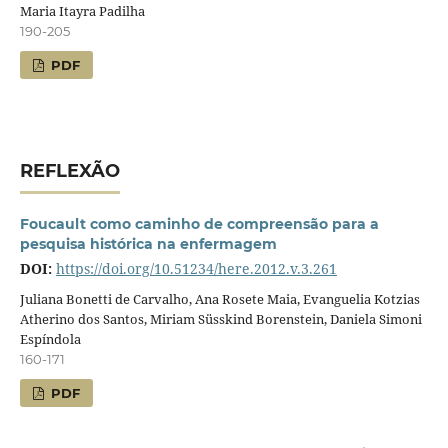
Maria Itayra Padilha
190-205
PDF
REFLEXÃO
Foucault como caminho de compreensão para a
pesquisa histórica na enfermagem
DOI:
https://doi.org/10.51234/here.2012.v.3.261
Juliana Bonetti de Carvalho, Ana Rosete Maia, Evanguelia Kotzias
Atherino dos Santos, Miriam Süsskind Borenstein, Daniela Simoni
Espíndola
160-171
PDF